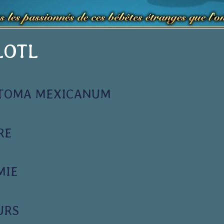
LOTL
TOMA MEXICANUM
RE
MIE
URS