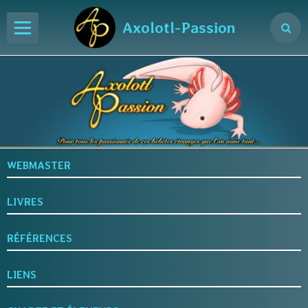
Axolotl-Passion
Accueil
Axolotl
Aquarium
Maintenance
WEBMASTER
Santé
LIVRES
Accidents
RÉFÉRENCES
Maladies
Pharmacie
LIENS
Reproduction