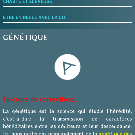
CHARTE ET ÉLEVEURS
Andersoni
ÊTRE EN RÈGLE AVEC LA LOI
Quiz
Contact
GÉNÉTIQUE
Livre d'Or
En cours de corrections...
La génétique est la science qui étudie l'hérédité,
c'est-à-dire la transmission de caractères
héréditaires entre les géniteurs et leur descendance.
Ici, nous parlerons principalement de la
génétique des