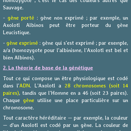
homozygote ; c'est le cas des couleurs autres que
Sauvage.
-
gène porté
: gène non exprimé ; par exemple, un
Axolotl Albinos peut être porteur du gène
Leucistique.
-
gène exprimé
: gène qui s'est exprimé ; par exemple,
a/a (homozygote pour l'albinisme, l'Axolotl est bel et
bien Albinos).
2. La théorie de base de la génétique
Tout ce qui compose un être physiologique est codé
dans l'
ADN
. L'Axolotl a
28 chromosomes (soit 14
paires)
, tandis que l'Homme en a 46 (soit 23 paires).
Chaque
gène
utilise une place particulière sur un
chromosome.
Tout caractère héréditaire — par exemple, la couleur
— d'un Axolotl est codé par un gène.
La couleur de