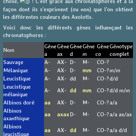
chose,
​ ! C'est grâce aux chromatophores et à la
façon dont ils s'expriment (ou non) que l'on obtient
les différentes couleurs des Axolotls.
Voici donc les différents gènes influençant les
chromatophores :
Gène
Gène
Gène
Gène
Gène
Génotype
Nom
a
ax
d
m
co
complet
Sauvage
A-
AX-
D-
M-
CO-?
Mélanique
A-
AX-
D-
mm
CO-?
m/m
Leucistique
A-
AX-
dd
M-
CO-?
d/d
Leucistique
A-
AX-
dd
mm
CO-?
d/d m/m
mélanique
Albinos doré
aa
AX-
D-
M-
CO-?
a/a
Albinos
aa
axax
D-
M-
CO-?
a/a ax/ax
axanthique
Albinos
aa
AX-
dd
M-
CO-?
a/a d/d
leucistique