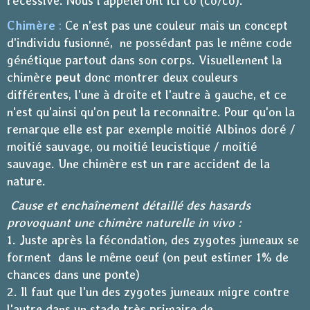
récessive. Nous l'appèleront ici co (co/co).
Chimère
:
Ce n'est pas une couleur mais un concept
d'individu fusionné, ne possédant pas le même code
génétique partout dans son corps. Visuellement la
chimère
peut
donc montrer deux couleurs
différentes, l'une à droite et l'autre à gauche, et ce
n'est qu'ainsi qu'on peut la reconnaitre. Pour qu'on la
remarque eIle est par exemple moitié Albinos doré /
moitié sauvage, ou moitié leucistique / moitié
sauvage. Une chimère est un rare accident de la
nature.
Cause et enchaînement détaillé des hasards
provoquant une chimère naturelle in vivo :
1. Juste après la fécondation, des zygotes jumeaux se
forment dans le même oeuf (on peut estimer 1% de
chances dans une ponte)
2. Il faut que l'un des zygotes jumeaux migre contre
l'autre dans un stade très primaire de