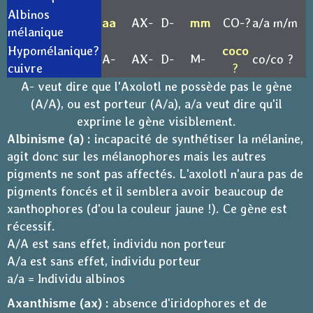
Albinos
aa
AX-
D-
mm
CO-?
a/a m/m
mélanique
Hypomélanique?
coco
A-
AX-
D-
M-
co/co ?
cuivre
?
A- veut dire que l'Axolotl ne possède pas le gène
(A/A), ou est porteur (A/a), a/a veut dire qu'il
exprime le gène visiblement.
Albinisme (a) :
incapacité de synthétiser la mélanine,
agit donc sur les mélanophores mais les autres
pigments ne sont pas affectés. L'axolotl n'aura pas de
pigments foncés et il semblera avoir beaucoup de
xanthophores (d'ou la couleur jaune !). Ce gène est
récessif.
A/A est sans effet, individu non porteur
A/a est sans effet, individu porteur
a/a = Individu albinos
Axanthisme (ax) :
absence d'iridophores et de